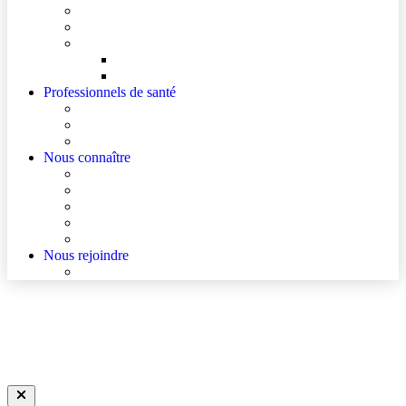
Mes documents d’information
Je paie mes factures
Faire entendre ma voix
Mes droits
Votre avis compte !
Professionnels de santé
Ressources pour les Professionnels de Santé de Ville
Accès à un avis spécialisé (réservé aux médecins)
Les podcasts Ville-Hôpital
Nous connaître
Les Hôpitaux Publics de l’Artois
Le Centre Hospitalier de La Bassée
Actualités
Agenda
Qualité et sécurité des soins
Nous rejoindre
Nous rejoindre