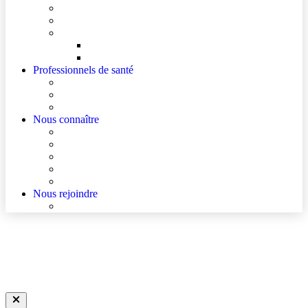
Mes documents d’information
Je paie mes factures
Faire entendre ma voix
Mes droits
Votre avis compte !
Professionnels de santé
Ressources pour les Professionnels de Santé de Ville
Accès à un avis spécialisé (réservé aux médecins)
Les podcasts Ville-Hôpital
Nous connaître
Les Hôpitaux Publics de l’Artois
Le Centre Hospitalier de La Bassée
Actualités
Agenda
Qualité et sécurité des soins
Nous rejoindre
Nous rejoindre