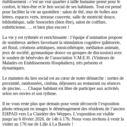
établissement : c’est un vrai quartier à taille humaine pensé pour le
confort, le bien-être et le lien social de ses habitants. Tout est pensé
pour faciliter la vie au quotidien : salon de thé, mur de boîtes aux
lettres, espaces verts, terrasse couverte, salle de motricité douce,
bibliothèque, salle Snoezelen (bien être), salon de coiffure,
esthéticienne, … et bien plus encore !
La vie y est rythmée et enrichissante : l’équipe d’animation propose
de nombreux ateliers favorisant la stimulation cognitive (pâtisserie,
art floral, créations artistiques, musicothérapie, médiation animale,
jeux de société, gymnastique douce ou groupes de discussion) avec
le soutien de bénévoles de l’association V.M.E.H. (Visiteurs de
Malades en Etablissements Hospitaliers), très présents et
dynamiques.
Le maintien du lien social est au cœur de notre démarche : sorties de
proximité, randonnées, cinéma, déjeuners au restaurant ou séances
de piscine, … Chaque habitant est libre de participer aux activités
selon ses envies et son rythme.
Il ne vous reste plus que demain pour venir découvrir l’exposition
photo retraçant en images le déménagement des résidents de l’ancien
EHPAD vers La Clairière des Weppes. L’exposition est visible
jusqu’au 6 février 2026, de 14h à 17h. Nous vous invitons à venir la
visiter au 170 rue de Lille à La Bassée !