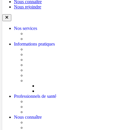
Nous connaître
Nous rejoindre
Nos services
Trouver un médecin
Trouver un service
Informations pratiques
Accéder à l’hôpital
Mes démarches en ligne
Je prépare mon hospitalisation
Je prépare ma consultation
Mes documents d’information
Je paie mes factures
Faire entendre ma voix
Mes droits
Votre avis compte !
Professionnels de santé
Ressources pour les Professionnels de Santé de Ville
Accès à un avis spécialisé (réservé aux médecins)
Les podcasts Ville-Hôpital
Nous connaître
Les Hôpitaux Publics de l’Artois
Le Centre Hospitalier de La Bassée